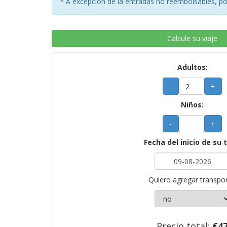
* A excepción de la entradas no reembolsables, por
Calcule su viaje
Adultos:
-
+
Niños:
-
+
Fecha del inicio de su 
Quiero agregar transpor
Precio total:
€
4