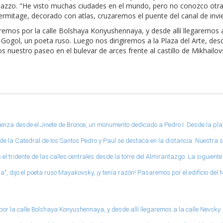
Palazzo. "He visto muchas ciudades en el mundo, pero no conozco otr
ermitage, decorado con atlas, cruzaremos el puente del canal de invi
remos por la calle Bolshaya Konyushennaya, y desde allí llegaremos a
 Gogol, un poeta ruso. Luego nos dirigiremos a la Plaza del Arte, de
s nuestro paseo en el bulevar de arces frente al castillo de Mikha
ienza desde el Jinete de Bronce, un monumento dedicado a Pedro I. Desde la p
rre de la Catedral de los Santos Pedro y Paul se destaca en la distancia. Nuestra
l tridente de las calles centrales desde la torre del Almirantazgo. La siguien
", dijo el poeta ruso Mayakovsky, ¡y tenía razón! Pasaremos por el edificio del
r la calle Bolshaya Konyushennaya, y desde allí llegaremos a la calle Nevsky. 