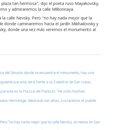
a plaza tan hermosa", dijo el poeta ruso Mayakovsky,
erno y admiraremos la calle Millionnaya.
 la calle Nevsky. Pero "no hay nada mejor que la
sde donde caminaremos hacia el Jardín Mikhailovsky y
ilovsky, donde una vez más veremos el monumento al
laza del Senado donde se encuentra el monumento, hay una
 siguiente parada será frente a la Catedral de San Isaac,
te parada es la Piazza del Palazzo. "He visto muchas
 Nuevo Hermitage, decorado con atlas, cruzaremos el puente
Pero "no hay nada mejor que la calle Nevsky, al menos en San