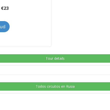
:
€
23
tud
Tour details
Todos circuitos en Rusia