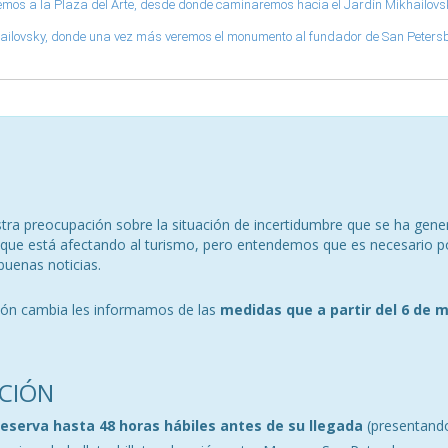
giremos a la Plaza del Arte, desde donde caminaremos hacia el Jardín Mikhailov
Mikhailovsky, donde una vez más veremos el monumento al fundador de San Peters
ra preocupación sobre la situación de incertidumbre que se ha gener
a, que está afectando al turismo, pero entendemos que es necesario p
buenas noticias.
ción cambia les informamos de las
medidas que a partir del 6 de 
CIÓN
reserva hasta 48 horas hábiles antes de su llegada
(presentando