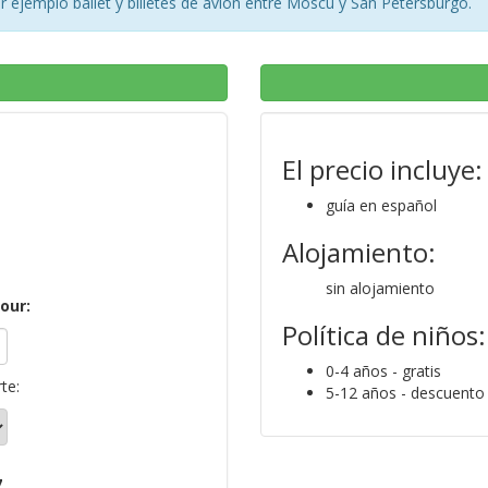
 ejemplo ballet y billetes de avión entre Moscu y San Petersburgo.
El precio incluye:
guía en español
Alojamiento:
sin alojamiento
tour:
Política de niños:
0-4 años - gratis
te:
5-12 años - descuento
7