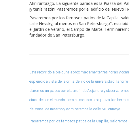
Almirantazgo. La siguiente parada es la Piazza del 
¡y tenía razón! Pasaremos por el edificio del Nuevo H
Pasaremos por los famosos patios de la Capilla, sald
calle Nevsky, al menos en San Petersburgo", escribió
el Jardín de Verano, el Campo de Marte. Terminaremo
fundador de San Petersburgo.
Este recorrido a pie dura aproximadamente tres horas y com
espléndida vista de la orilla del río de la universidad, la to
daremos un paseo por el Jardín de Alejandro y observaremos e
ciudades en el mundo, pero no conozco otra plaza tan hermosa
del canal de invierno y admiraremos la calle Millionnaya.
Pasaremos por los famosos patios de la Capilla, saldremos po