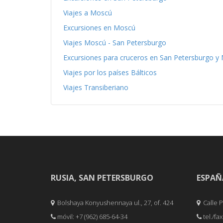
Viajes a Moscú
Excursiones en Moscú
Viajes Moscú - San Petersburgo
Excursiones para cruceros en San Petersburgo y
Viajes por los países Bálticos
Viajes Transiberiano
RUSIA, SAN PETERSBURGO
ESPAÑ
Bolshaya Konyushennaya ul., 27, of. 424
Calle Pe
móvil: +7 (962) 685-64-34
tel./fa