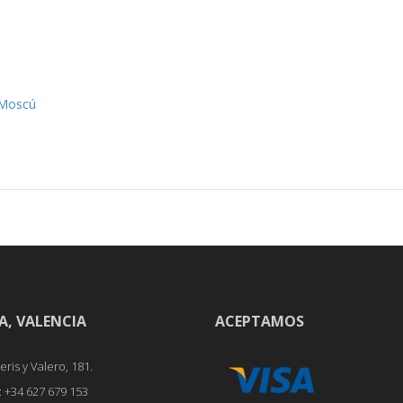
 Moscú
A, VALENCIA
ACEPTAMOS
ris y Valero, 181.
x: +34 627 679 153