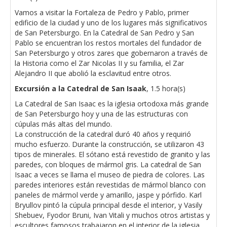
Vamos a visitar la Fortaleza de Pedro y Pablo, primer
edificio de la ciudad y uno de los lugares más significativos
de San Petersburgo. En la Catedral de San Pedro y San
Pablo se encuentran los restos mortales del fundador de
San Petersburgo y otros zares que gobernaron a través de
la Historia como el Zar Nicolas II y su familia, el Zar
Alejandro II que abolió la esclavitud entre otros.
Excursión a la Catedral de San Isaak
, 1.5 hora(s)
La Catedral de San Isaac es la iglesia ortodoxa más grande
de San Petersburgo hoy y una de las estructuras con
cúpulas más altas del mundo.
La construcción de la catedral duró 40 años y requirió
mucho esfuerzo. Durante la construcción, se utilizaron 43
tipos de minerales. El sótano está revestido de granito y las
paredes, con bloques de mármol gris. La catedral de San
Isaac a veces se llama el museo de piedra de colores. Las
paredes interiores están revestidas de mármol blanco con
paneles de mármol verde y amarillo, jaspe y pórfido. Karl
Bryullov pintó la cúpula principal desde el interior, y Vasily
Shebuev, Fyodor Bruni, Ivan Vitali y muchos otros artistas y
escultores famosos trabajaron en el interior de la iglesia.