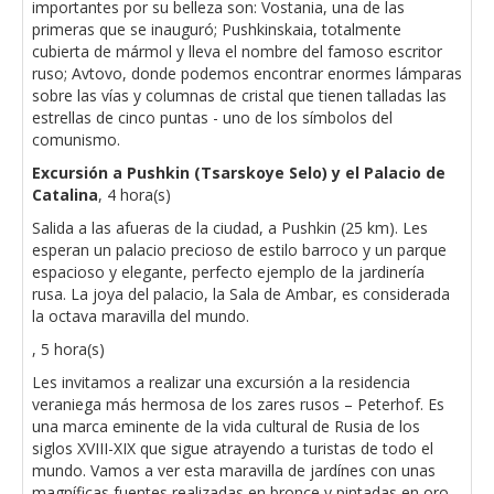
importantes por su belleza son: Vostania, una de las
primeras que se inauguró; Pushkinskaia, totalmente
cubierta de mármol y lleva el nombre del famoso escritor
ruso; Avtovo, donde podemos encontrar enormes lámparas
sobre las vías y columnas de cristal que tienen talladas las
estrellas de cinco puntas - uno de los símbolos del
comunismo.
Excursión a Pushkin (Tsarskoye Selo) y el Palacio de
Catalina
, 4 hora(s)
Salida a las afueras de la ciudad, a Pushkin (25 km). Les
esperan un palacio precioso de estilo barroco y un parque
espacioso y elegante, perfecto ejemplo de la jardinería
rusa. La joya del palacio, la Sala de Ambar, es considerada
la octava maravilla del mundo.
, 5 hora(s)
Les invitamos a realizar una excursión a la residencia
veraniega más hermosa de los zares rusos – Peterhof. Es
una marca eminente de la vida cultural de Rusia de los
siglos XVIII-XIX que sigue atrayendo a turistas de todo el
mundo. Vamos a ver esta maravilla de jardínes con unas
magníficas fuentes realizadas en bronce y pintadas en oro.