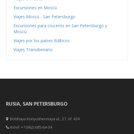
Excursiones en Moscú
Viajes Moscú - San Petersburgo
Excursiones para cruceros en San Petersburgo y
Moscú
Viajes por los países Bálticos
Viajes Transiberiano
RUSIA, SAN PETERSBURGO
Bolshaya Konyushennaya ul., 27, of. 424
móvil: +7 (962) 685-64-34